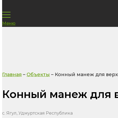
Меню
Главная
–
Объекты
–
Конный манеж для верхо
Конный манеж для в
с. Ягул, Удмуртская Республика