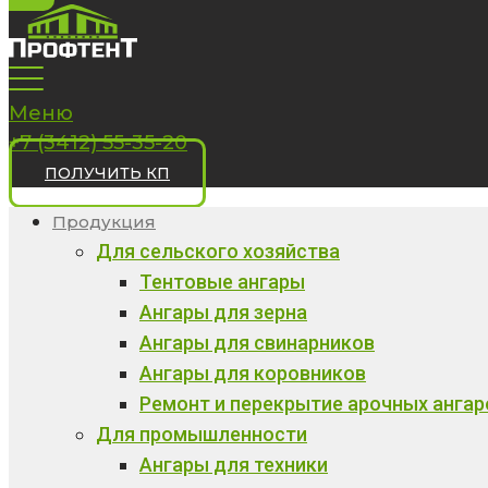
Меню
+7 (3412) 55-35-20
ПОЛУЧИТЬ КП
Продукция
Для сельского хозяйства
Тентовые ангары
Ангары для зерна
Ангары для свинарников
Ангары для коровников
Ремонт и перекрытие арочных ангар
Для промышленности
Ангары для техники