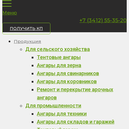
Меню
+7 (3412) 55-35-20
ПОЛУЧИТЬ КП
Продукция
Для сельского хозяйства
Тентовые ангары
Ангары для зерна
Ангары для свинарников
Ангары для коровников
Ремонт и перекрытие арочных
ангаров
Для промышленности
Ангары для техники
Ангары для складов и гаражей