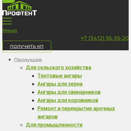
Меню
+7 (3412) 55-35-20
ПОЛУЧИТЬ КП
Продукция
Для сельского хозяйства
Тентовые ангары
Ангары для зерна
Ангары для свинарников
Ангары для коровников
Ремонт и перекрытие арочных
ангаров
Для промышленности