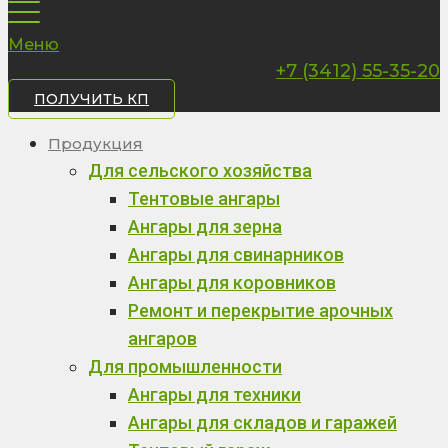
Меню
+7 (3412) 55-35-20
ПОЛУЧИТЬ КП
Продукция
Для сельского хозяйства
Тентовые ангары
Ангары для зерна
Ангары для свинарников
Ангары для коровников
Ремонт и перекрытие арочных
ангаров
Для промышленности
Ангары для техники
Ангары для складов и гаражей