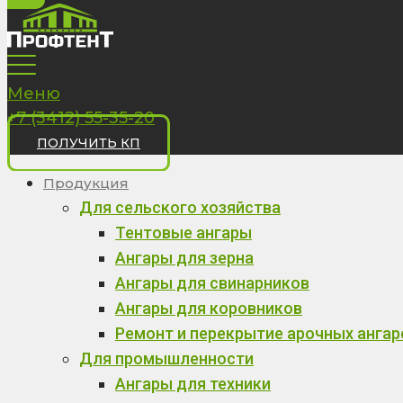
Меню
+7 (3412) 55-35-20
ПОЛУЧИТЬ КП
Продукция
Для сельского хозяйства
Тентовые ангары
Ангары для зерна
Ангары для свинарников
Ангары для коровников
Ремонт и перекрытие арочных ангар
Для промышленности
Ангары для техники