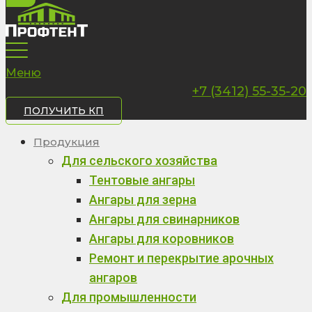
Меню
+7 (3412) 55-35-20
ПОЛУЧИТЬ КП
Продукция
Для сельского хозяйства
Тентовые ангары
Ангары для зерна
Ангары для свинарников
Ангары для коровников
Ремонт и перекрытие арочных
ангаров
Для промышленности