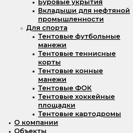
Буровые укрытия
Вкладыши для нефтяной
промышленности
Для спорта
Тентовые футбольные
манежи
Тентовые теннисные
корты
Тентовые конные
манежи
Тентовые ФОК
Тентовые хоккейные
площадки
Тентовые картодромы
О компании
Объекты