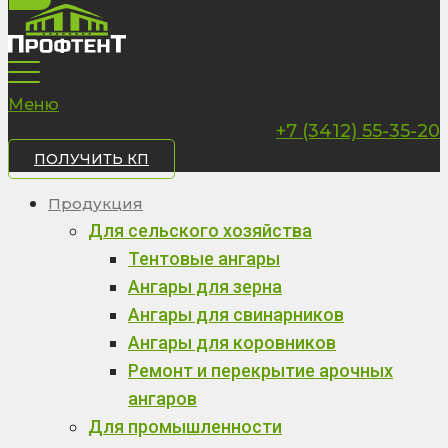
Меню
+7 (3412) 55-35-20
ПОЛУЧИТЬ КП
Продукция
Для сельского хозяйства
Тентовые ангары
Ангары для зерна
Ангары для свинарников
Ангары для коровников
Ремонт и перекрытие арочных
ангаров
Для промышленности